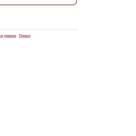
ся домены
·
Прокси