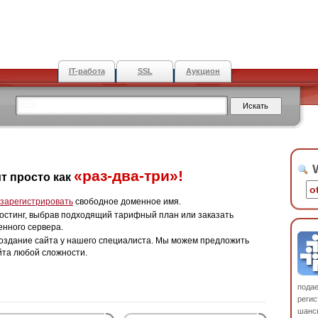
IT-работа
SSL
Аукцион
W
«раз-два-три»!
т просто как
зарегистрировать
свободное доменное имя.
остинг, выбрав подходящий тарифный план или заказать
енного сервера.
оздание сайта у нашего специалиста. Мы можем предложить
йта любой сложности.
пода
регис
шанс