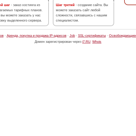
ой шаг
- заказ хостинга из
Шаг третий
- создание сайта. Вы
агаемых тарифных планов.
можете заказать сайт любой
 вы можете заказать у нас
сложности, связавшись с нашим
овку выделенного сервера.
специалистом.
ов
·
Аренда, покупка и продажа IP-адресов
·
Job
·
SSL-сертификаты
·
Освобождающие
Домен зарегистрирован через
i7.RU
.
Whois